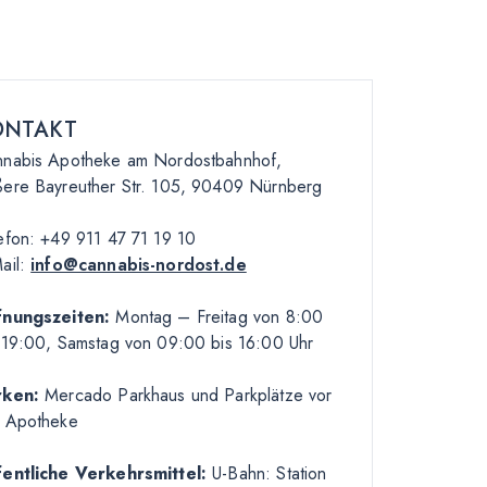
ONTAKT
nabis Apotheke am Nordostbahnhof,
ere Bayreuther Str. 105, 90409 Nürnberg
efon: +49 911 47 71 19 10
ail:
info@cannabis-nordost.de
fnungszeiten:
Montag – Freitag von 8
:00
 19
:00
, Samstag von 09
:00
bis 16
:00
Uhr
rken:
Mercado Parkhaus und Parkplätze vor
 Apotheke
entliche Verkehrsmittel:
U-Bahn: Station