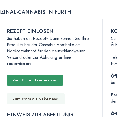
IZINAL-CANNABIS IN FÜRTH
REZEPT EINLÖSEN
K
Sie haben ein Rezept? Dann können Sie Ihre
Can
Produkte bei der Cannabis Apotheke am
Äuß
Nordostbahnhof für den deutschlandweiten
Versand oder zur Abholung
online
Tel
reservieren
.
E-M
Öf
Zum Blüten Livebestand
bis
Pa
Zum Extrakt Livebestand
der
Öff
HINWEIS ZUR ABHOLUNG